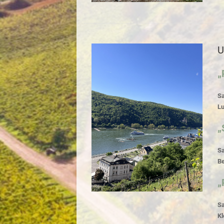
U
„
Sa
Lu
„
Sa
Be
„
Sa
Kl