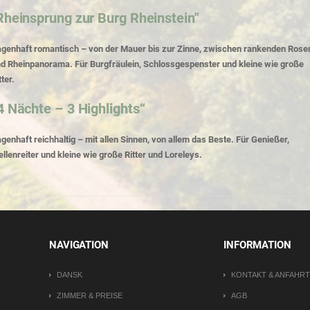
Rheinsprung zur Burg Rheinstein"
genhaft romantisch – von der Mauer bis zur Zinne, zwischen rankenden Rose
d Rheinpanorama. Für Burgfräulein, Schlossgespenster und kleine wie große
tter.
4 Nächte – 3 Highlights“
genhaft reichhaltig – mit allen Sinnen, von allem das Beste. Für Genießer,
llenreiter und kleine wie große Ritter und Loreleys.
NAVIGATION
INFORMATION
DANSK
KONTAKT & ANFAHRT
ZIMMER & PREISE
AGB