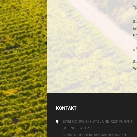
"
Sa
un
Ri
„
Sa
We
KONTAKT
ZWEI MOHREN - HOTEL UND RESTAURANT
RHEINUFERSTR. 1
65385 RÜDESHEIM-ASSMANNSHAUSEN