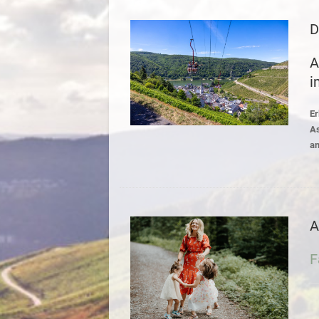
D
A
i
Er
As
an
A
F