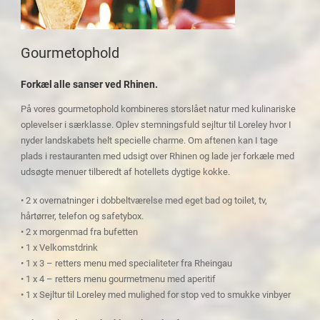
Gourmetophold
Forkæl alle sanser ved Rhinen.
På vores gourmetophold kombineres storslået natur med kulinariske
oplevelser i særklasse. Oplev stemningsfuld sejltur til Loreley hvor I
nyder landskabets helt specielle charme. Om aftenen kan I tage
plads i restauranten med udsigt over Rhinen og lade jer forkæle med
udsøgte menuer tilberedt af hotellets dygtige kokke.
• 2 x overnatninger i dobbeltværelse med eget bad og toilet, tv,
hårtørrer, telefon og safetybox.
• 2 x morgenmad fra bufetten
• 1 x Velkomstdrink
• 1 x 3 – retters menu med specialiteter fra Rheingau
• 1 x 4 – retters menu gourmetmenu med aperitif
• 1 x Sejltur til Loreley med mulighed for stop ved to smukke vinbyer