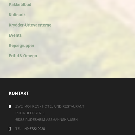
Pakketilbud
Kulinarik
Krydder-Urtevaerterne
Events
Rejsegrupper
Fritid & Omegn
KONTAKT
ZWEI MOHREN - HOTEL UND RESTAURANT
RHEINUFERSTR. 1
65385 RÜDESHEIM-ASSMANNSHAUSEN
TEL:
+49 6722 9020