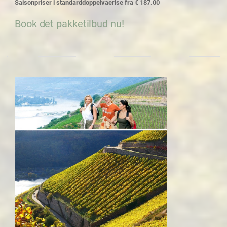
Saisonpriser i standarddoppelvaerlse fra € 187.00
Book det pakketilbud nu!