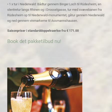
• 1 x tur i Niederwald: Bådtur gennem Binger Loch til Rüdesheim, en
slentretur langs Rhinen og i Drosselgasse, tur med svævebanen fra
Rüdesheim op til Niederwald-monumentet, gåtur gennem Niederwald
og ned gennem vinmarkerne til Assmannshausen.
Saisonpriser i standarddoppelvaerlse fra € 171.00
Book det pakketilbud nu!