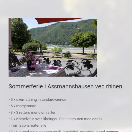
Sommerferie i Assmannshausen ved rhinen
• 5 x overnattning i standardvaerlse
• 5 x morgenmad
• 3 x 3 retters menü om aften
• 1 x Körselv tur over Rheingau Rieslingrouten med dansk
informationsmaterialle
• 1 x tur med svaevebanen op til Jagslottet, spazdertur ned gennem