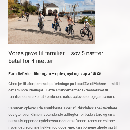
Vores gave til familier – sov 5 nætter –
betal for 4 nætter
Familieferie i Rheingau – oplev, nyd og slap af 🍇🚠
Glæd jer til uforglemmelige feriedage på
Hotel Zwei Mohren
– midt i
det smukke Rheingau. Dette arrangement er skræddersyet til
familier, der ønsker at kombinere natur, oplevelser og gastronomi.
Sammen oplever I de smukkeste sider af Rhindalen: spektakulære
udsigter over Rhinen, spændende udflugter for både store og små
samt afslappende nydelsesstunder om aftenen. Mens de voksne
nyder det regionale køkken og gode vine, kan børnene glæde sig til