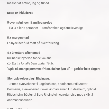
masser af action, leg og frihed.
Dette er inkluderet:
5 overnatninger i familieværelse
Til 3, 4 eller 5 personer – komfortabelt og familievenligt
5 x morgenmad
En nydelsesfuld start på hver feriedag
4 x 3-retters aftensmad
Kulinarisk nydelse for de voksne
👉
Ekstra for alle børn under 16 år:
“Spis så mange pommes frites, du har lyst til” – gælder hele dagen!
Stor oplevelsesdag i Rheingau:
Tur med svævebane til Jagdschloss, spadseretur til Mutter
Germania, svævebanetur over vinmarkerne til Rüdesheim, ophold i
Rüdesheim, bådtur til Burg Rheinstein og returrejse med skib til
Assmannshausen