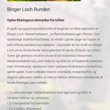
Binger Loch Runden
Oplev Rheingaus vinmarker fra luften
Et godt og sagnomspundent sted at begynde sin Rhin-oplevelse er
Binger Loch. Navnet betegner , en flaskehalspassage i Rhinen, hvor
vanskelige strømforhold betød, at stedet i gamle dage var frygtet af
selv erfarne sømænd og kaptajner. I dag byder en tur rundt om Binger
Loch på en afvekslende naturoplevelse til vands, til lands og i luften.
Turen går gennem smukke skove til det historiske monument
Niederwalddenkmal („Jern-ladyen) og efter en afslappende svævetur
over vinmarkerne, spadserer man/I gennem Rudesheims romantiske
gamle gader. Turen indledes med en overdådig morgenbuffet, og
dagens oplevelser sluttes af med en lækker aftenmenu bestående af
lokale Rheingau specialiteter.
• 2 x overnatninger i dobbeltværelse med eget bad og toilet, tv,
hårtørrer, telefon og safetybox
• 2 x morgenmad fra buefetten
• 2 x 3 retters aftensmad