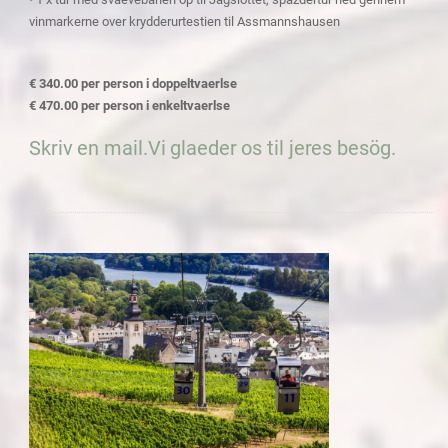
vinmarkerne over krydderurtestien til Assmannshausen
€ 340.00 per person i doppeltvaerlse
€ 470.00 per person i enkeltvaerlse
Skriv en mail.Vi glaeder os til jeres besög.