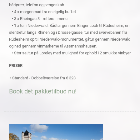
hårtørrer, telefon og pengeskab
• 4 x morgenmad fra en rigelig buffet
• 3 x Rheingau 3 - retters - menu
• 1 x tur i Niederwald: Bådtur gennem Binger Loch til Rüdesheim, en
slentretur langs Rhinen og i Drosselgasse, tur med svævebanen fra
Rüdesheim op til Niederwald-monumentet, gåtur gennem Niederwald
og ned gennem vinmarkerne til Assmannshausen.
• Stor sejltur på Loreley med mulighed for ophold i 2 smukke vinbyer
PRISER
• Standard - Dobbeltværelse fra € 323
Book det pakketilbud nu!