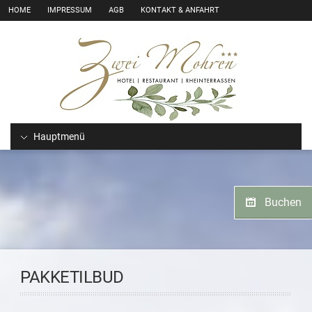
HOME
IMPRESSUM
AGB
KONTAKT & ANFAHRT
Hauptmenü
Buchen
PAKKETILBUD