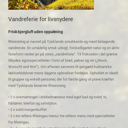
Vandreferie for livsnydere
Frisk bjergluft uden oppakning
Rheinsteig er navnet på Tysklands smukkeste og mest betagende
vandrerute. En umådelig smuk udsigt, forskelligartet natur og en aktiv
ferieform venter jer på vores „vandreferie“. Til frokosten i det grønne
tilbydes egnsspecialiteter i form af brød, pølser og vin („Weck,
Worscht und Woi“). Om aftenen serveres til gengæld kulinariske
lækkerbidskner mens dagens oplevelser fordøjes. Opholdet er ideelt
til grupper og enkelt-personer, der for første gang vil prøve kræfter
med Tysklands berømte Rheinsteig.
• 2 x overnatninger i dobbeltværelse med eget bad og toilet, tv,
hårtørrer, telefon og safetybox.
• 2 x solid morgenbuffet
• 2 x tre-retters Rheingau menu/ tre-retters menu med specialiteter
fra Rheingau