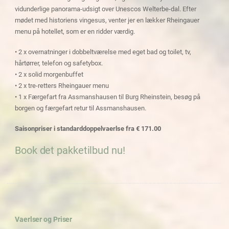
vidunderlige panorama-udsigt over Unescos Welterbe-dal. Efter
mødet med historiens vingesus, venter jer en lækker Rheingauer
menu på hotellet, som er en ridder værdig.
• 2 x overnatninger i dobbeltværelse med eget bad og toilet, tv,
hårtørrer, telefon og safetybox.
• 2 x solid morgenbuffet
• 2 x tre-retters Rheingauer menu
• 1 x Færgefart fra Assmanshausen til Burg Rheinstein, besøg på
borgen og færgefart retur til Assmanshausen.
Saisonpriser i standarddoppelvaerlse fra € 171.00
Book det pakketilbud nu!
Vaerlser og Priser