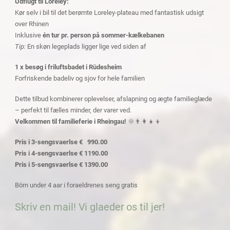
Udflugt til Loreley:
Kør selv i bil til det berømte Loreley-plateau med fantastisk udsigt
over Rhinen
Inklusive
én tur pr. person på sommer-kælkebanen
Tip:
En skøn legeplads ligger lige ved siden af
1 x besøg i friluftsbadet i Rüdesheim
Forfriskende badeliv og sjov for hele familien
Dette tilbud kombinerer oplevelser, afslapning og ægte familieglæde
– perfekt til fælles minder, der varer ved.
Velkommen til familieferie i Rheingau!
🌞👨‍👩‍👧‍👦
Pris i 3-sengsvaerlse € 990.00
Pris i 4-sengsvaerlse € 1190.00
Pris i 5-sengsvaerlse € 1390.00
Börn under 4 aar i foraeldrenes seng gratis
Skriv en mail! Vi glaeder os til jer!