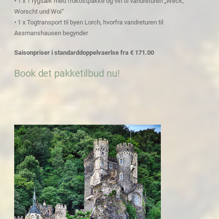
• 1 x 1 rygsæk med frokostpakke og vin til vandreturen „Weck,
Worscht und Woi“
• 1 x Togtransport til byen Lorch, hvorfra vandreturen til
Assmanshausen begynder
Saisonpriser i standarddoppelvaerlse fra € 171.00
Book det pakketilbud nu!